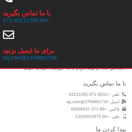
با ما تماس بگیرید
+86 371-63211282
برای ما ایمیل بزنید
شرکت ساینده Zhengzhou Haixu ، با مسئولیت محدود ، در سال
1794891734@qq.com
1999 تاسیس شد ، دارای 20 سال تجربه تولید و یک تیم فروش باتجربه
، مشخص شده در تولید شن و ماسه کرومیت آفریقای جنوبی.
با ما تماس بگیرید
تلفن: +8632 371-63211282
ایمیل: 1794891734@qq.com
فاکس: +86 371-60305637
تلفن: +86 13526810975
پیدا کردن ما