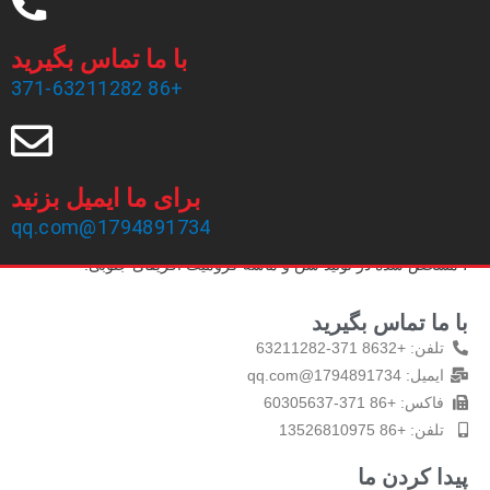
با ما تماس بگیرید
+86 371-63211282
برای ما ایمیل بزنید
شرکت ساینده Zhengzhou Haixu ، با مسئولیت محدود ، در سال
1794891734@qq.com
1999 تاسیس شد ، دارای 20 سال تجربه تولید و یک تیم فروش باتجربه
، مشخص شده در تولید شن و ماسه کرومیت آفریقای جنوبی.
با ما تماس بگیرید
تلفن: +8632 371-63211282
ایمیل: 1794891734@qq.com
فاکس: +86 371-60305637
تلفن: +86 13526810975
پیدا کردن ما