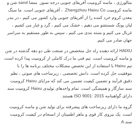
متالورژی ، ماسه کرومیت آفریقای جنوبی درجه نسوز. منشا sand شن و
ماسه کرومیت Zhengzhou Haixu Co. ، آفریقای جنوبی است. ما سنگ
معدن کروم خرد کننده را از آفریقای جنوبی وارد کشور می کنیم ، در بندر
لیان یونگ شستشو می دهیم ، خشک می کنیم ، گرد و غبار می کشیم ،
غربال می کنیم و بسته بندی می کنیم ، سپس به طور مستقیم به سراسر
جهان صادر می کنیم.
HAIXU ارائه دهنده راه حل متخصص در صنعت طی دو دهه گذشته در شن
و ماسه کرومیت است. تیم فنی ما درک کاملی از کرومیت پیدا کرده است.
تیم Haixu با استفاده از این تخصص مشکلات مختلف برنامه ها را با
موفقیت حل کرده است. دانش تخصصی ، زیرساخت های صوتی ، نظم
دقیق فرآیند و تضمین کیفیت تضمین می کند که مزایای Haixu کرومیت
سند سازگار و همیشگی است. تمام واحدهای تولیدی Haixu کرومیت سند
دارای گواهینامه ISO 9001: 2015 هستند.
گروه ما دارای زیرساخت های پیشرفته برای تولید شن و ماسه کرومیت
است. یک نیروی کار قوی و ماهر اطمینان از انسجام در کیفیت کرومیت
سند.A