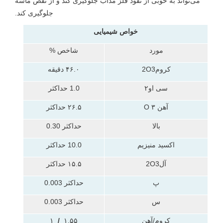
می‌تواند به خوبی از نفوذ فلز مذاب جلوگیری کند و از نقص ماسه
جلوگیری کند.
خواص شیمیایی
مورد
شاخص %
کروم2O3
۴۶.۰ دقیقه
سی او۲
1.0 حداکثر
آهن ۳ O
۲۶.۵ حداکثر
بالا
حداکثر 0.30
اکسید منیزیم
10.0 حداکثر
آل2O3
۱۵.۵ حداکثر
پ
حداکثر 0.003
س
حداکثر 0.003
کروم/آهن
۱.۵۵
/
۱