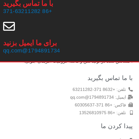
با ما تماس بگیرید
+86 371-63211282
برای ما ایمیل بزنید
شرکت ساینده Zhengzhou Haixu ، با مسئولیت محدود ، در سال
1794891734@qq.com
1999 تاسیس شد ، دارای 20 سال تجربه تولید و یک تیم فروش باتجربه
، مشخص شده در تولید شن و ماسه کرومیت آفریقای جنوبی.
با ما تماس بگیرید
تلفن: +8632 371-63211282
ایمیل: 1794891734@qq.com
فاکس: +86 371-60305637
تلفن: +86 13526810975
پیدا کردن ما