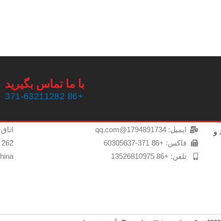
با ما تماس بگیرید
با ما تماس بگیرید
پیدا
+86 371-63211282
تلفن: +8632 371-63211282
ن
محدود ،
ایمیل: 1794891734@qq.com
ولید و
فاکس: +86 371-60305637
تلفن: +86 13526810975
hina