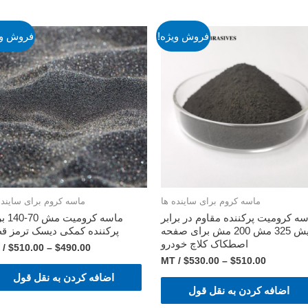
فروش ویژه!
فروش وی
ماسه کروم برای ساینده ها
ماسه کروم برای ساینده
ه کرومیت پرکننده مقاوم در برابر
ماسه کروم
سایش 325 مش 200 مش برای صفحه
پرکننده کمکی دیسک ترمز قط
اصطکاک کلاچ خودرو
/ MT
$
510.00
–
$
490.00
/ MT
$
530.00
–
$
510.00
اضافه کردن به نقل قول
اضافه کردن به نقل قول