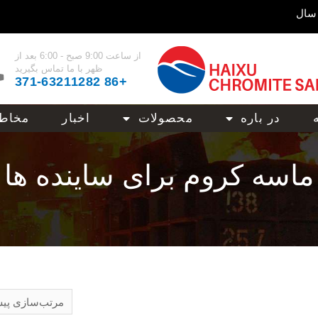
از ساعت 9:00 صبح - 6:00 بعد از
ظهر با ما تماس بگیرید
+86 371-63211282
در باره
محصولات
اخبار
مخاط
ماسه کروم برای ساینده ها