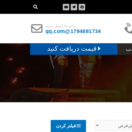
برای ما ایمیل بزنید
1794891734@qq.com
قیمت دریافت کنید
ب
فیلتر کردن