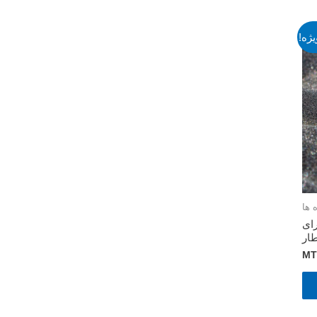
ژه!
 ها
یت مش 70-140 برای
ار