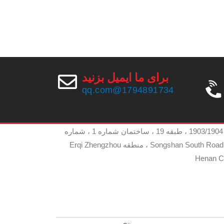
برای ما ایمیل بزنید
 کردن ما
1794891734@qq.com
شانی
اتاق 1903/1904 ، طبقه 19 ، ساختمان شماره 1 ، شماره
262 Songshan South Road ، منطقه Erqi Zhengzhou
Henan C